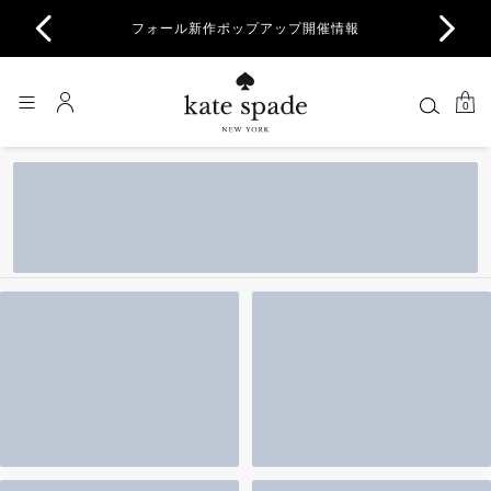
商品除
フォール新作ポップアップ開催情報
一部
0