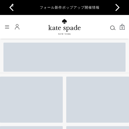
商品除
フォール新作ポップアップ開催情報
一部
…
0