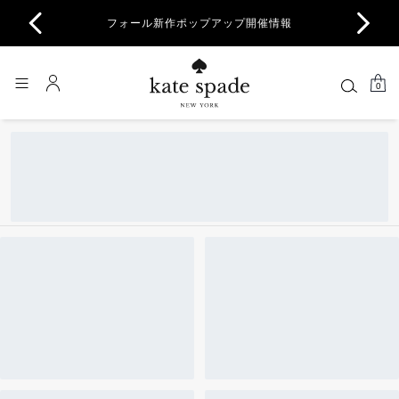
商品除
フォール新作ポップアップ開催情報
一部
0