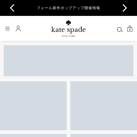
商品除
フォール新作ポップアップ開催情報
一部
0