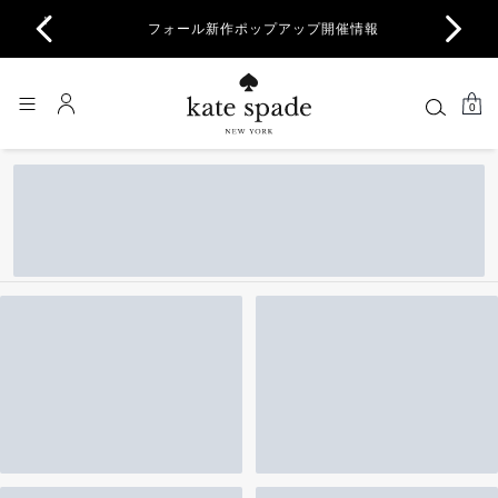
商品除
フォール新作ポップアップ開催情報
一部
…
0