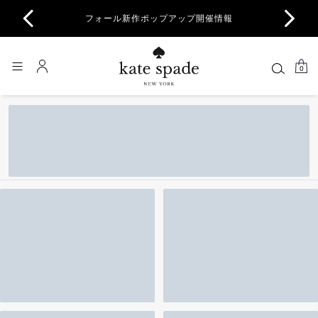
商品除
フォール新作ポップアップ開催情報
一部
0