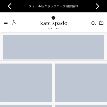
商品除
フォール新作ポップアップ開催情報
一部
0