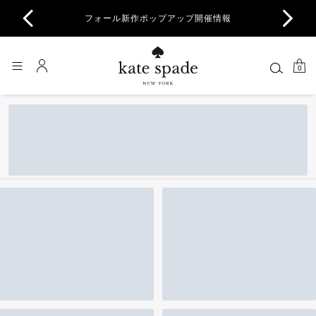
商品除
フォール新作ポップアップ開催情報
一部
0