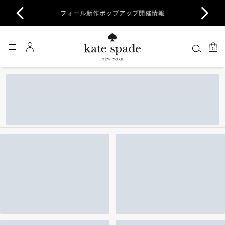
商品除
フォール新作ポップアップ開催情報
一部
0