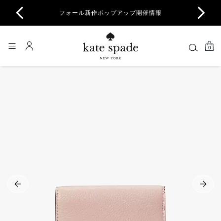
商品除
フォール新作ポップアップ開催情報
一部
0