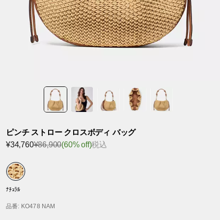
ピンチ ストロー クロスボディ バッグ
¥34,760
¥86,900
(60% off)
税込
ﾅﾁｭﾗﾙ
品番
: KO478 NAM