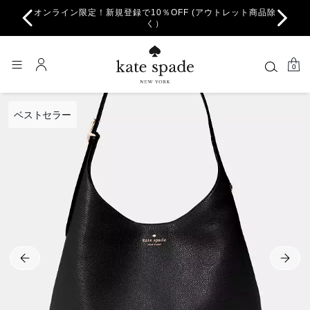
オンライン限定！新規登録で10％OFF (アウトレット商品除
ちら。
一部
く）
0
ベストセラー