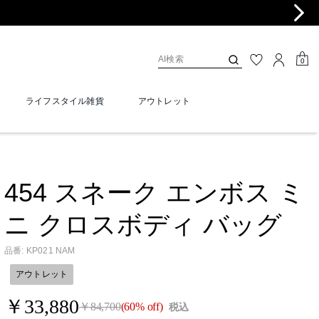
0
ライフスタイル雑貨
アウトレット
454 スネーク エンボス ミ
ニ クロスボディ バッグ
品番
:
KP021 NAM
アウトレット
￥33,880
￥84,700
(60% off)
税込