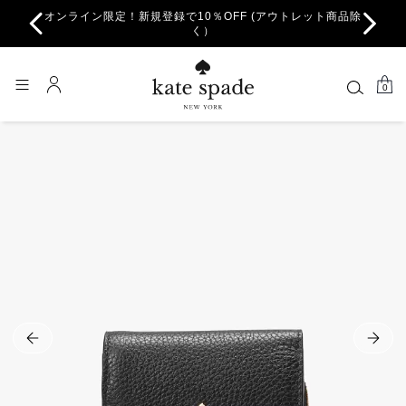
オンライン限定！新規登録で10％OFF (アウトレット商品除
ちら。
一部
く）
0