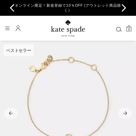
オンライン限定！新規登録で10％OFF (アウトレット商品除
ちら。
一部
く）
0
ベストセラー