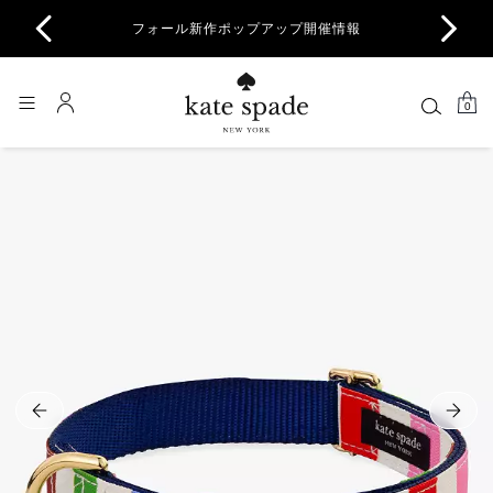
商品除
フォール新作ポップアップ開催情報
一部
0