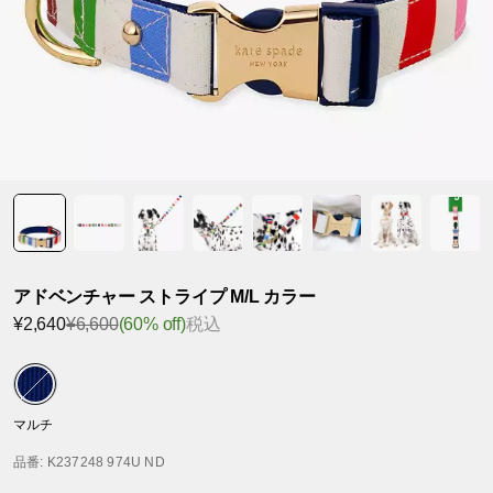
アドベンチャー ストライプ M/L カラー
¥2,640
¥6,600
(60% off)
税込
マルチ
品番
: K237248 974U ND