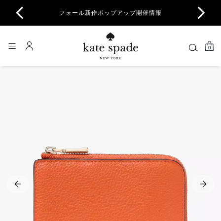
商品除
フォール新作ポップアップ開催情報
一部
0