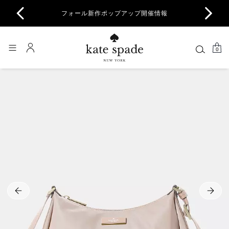
商品除
フォール新作ポップアップ開催情報
一部
0