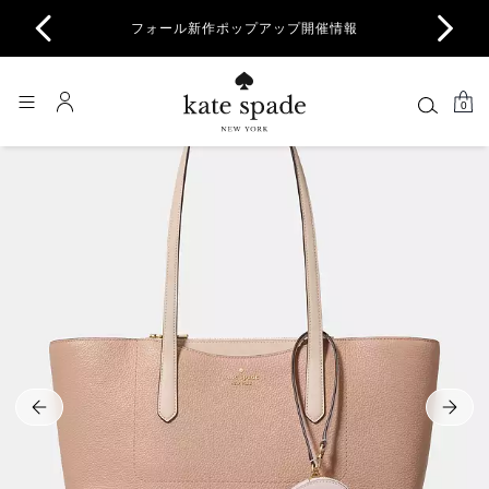
商品除
フォール新作ポップアップ開催情報
一部
0