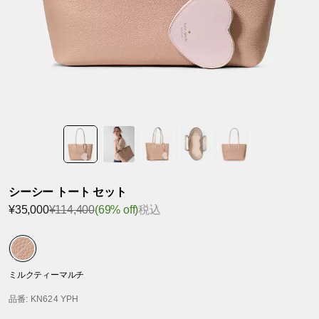
シーシー トート セット
¥35,000
¥114,400
(69% off)
税込
ミルクティーマルチ
品番
: KN624 YPH