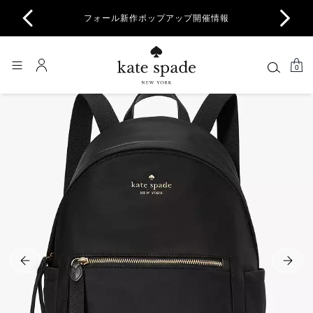
商品除
フォール新作ポップアップ開催情報
一部
0