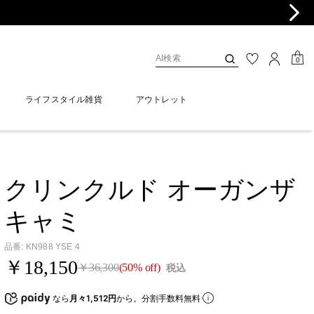
0
ライフスタイル雑貨
アウトレット
クリンクルド オーガンザ
キャミ
品番
:
KN988 YSE 4
￥18,150
￥36,300
(50% off)
税込
なら
月々1,512円
から。分割手数料無料