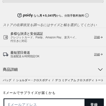
なら
月々5,041円
から。分割手数料無料
ストアの在庫状況を調べるにはサイズと幅を選択してください
多様な決済と安全認証
詳細
クレジットカード、Paidy、Amazon Pay、楽天ペイ、
代引きに対応
最短翌日発送
詳細
迅速配送＆時間指定OK
商品詳細
バッグ
/
ショルダー・クロスボディ
/
デコ ミディアム クロスボディ トート
Eメールでサプライズが届くかも
登録