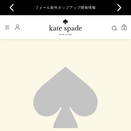
商品除
フォール新作ポップアップ開催情報
一部
0