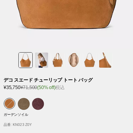
デコ スエード チューリップ トート バッグ
¥35,750
¥71,500
(50% off)
税込
ガーデンソイル
品番
: KN023 Z0Y