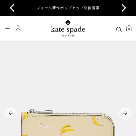
商品除
フォール新作ポップアップ開催情報
一部
0