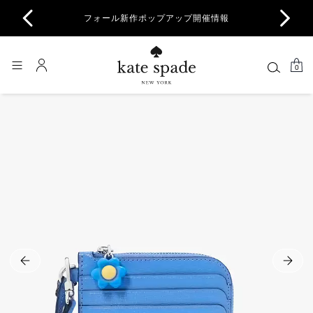
商品除
フォール新作ポップアップ開催情報
一部
0