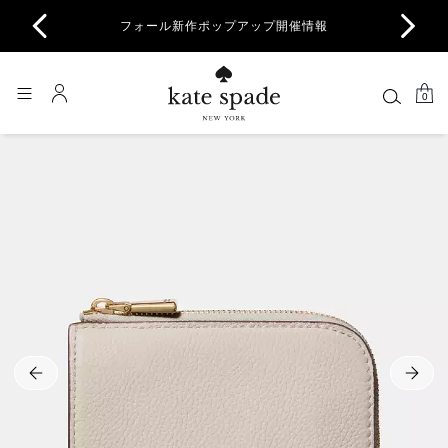
商品除
フォール新作ポップアップ開催情報
一部
0