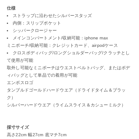
仕様
ストラップに沿わせたシルバースタッズ
内側：スリップポケット
シッパークロージャー
メインコンパートメント/収納可能：iphone max
ミニポーチ/収納可能：クレジットカード、airpodケース
クロスボディバッグ/ロングショルダーバッグ/クラッチとし
て使用が可能
取外し可能なミニポーチはウエストベルトバッグ、またはボデ
ィバッグとして単品での着用が可能
エンボスロゴ
タンブルドゴールドハードウエア（ドライドタイム＆ブラッ
ク）
シルバーハードウエア（ライムスライス＆カシューミルク）
採寸サイズ
高さ22cm 幅27cm 底マチ7cm