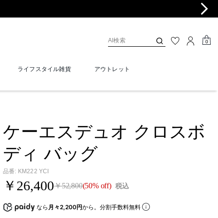
0
ライフスタイル雑貨
アウトレット
ケーエスデュオ クロスボ
ディ バッグ
品番
:
KM222 YCI
￥26,400
￥52,800
(50% off)
税込
なら
月々2,200円
から。分割手数料無料