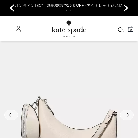
オンライン限定！新規登録で10％OFF (アウトレット商品除
ちら。
一部
く）
0