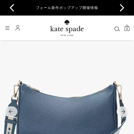
商品除
フォール新作ポップアップ開催情報
一部
0