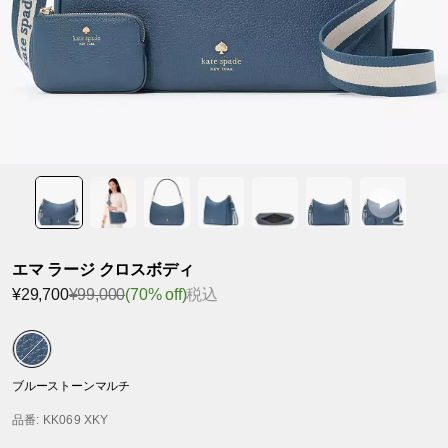
エマ ラージ クロスボディ
¥29,700
¥99,000
(70% off)
税込
ブルーストーンマルチ
品番
: KK069 XKY