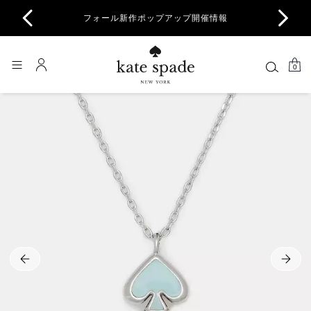
商品除
フォール新作ポップアップ開催情報
一部
0