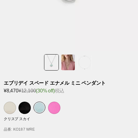
エブリデイ スペード エナメル ミニ ペンダント
¥8,470
¥12,100
(30% off)
税込
クリスプ スカイ
品番
: KO187 WRE