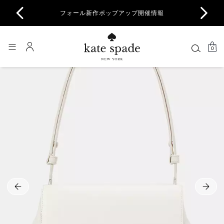
商品除
フォール新作ポップアップ開催情報
一部
0