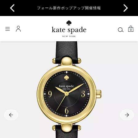
商品除
フォール新作ポップアップ開催情報
一部
0