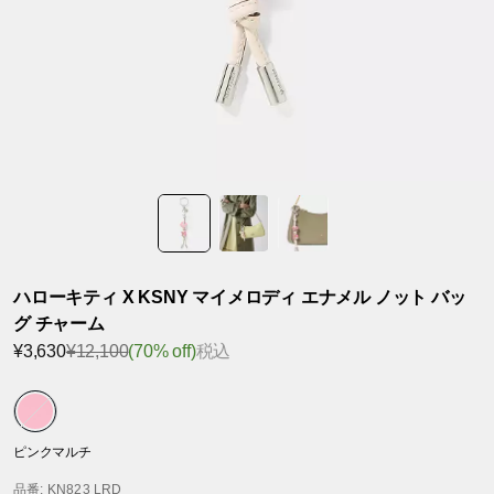
ハローキティ X KSNY マイメロディ エナメル ノット バッ
グ チャーム
¥3,630
¥12,100
(70% off)
税込
ピンクマルチ
品番
: KN823 LRD