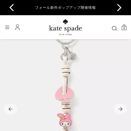
商品除
フォール新作ポップアップ開催情報
一部
0