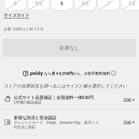
5
5.5
6
6.5
7
7.5
サイズガイド
品番
: KM811 L38 7.5 B
在庫なし
なら
月々2,016円
から。分割手数料無料
ストアの在庫状況を調べるにはサイズと幅を選択してください
公式サイト品質保証｜全国送料一律630円
詳細
1年間の製品保証
多様な決済と安全認証
詳細
クレジットカード、Paidy、Amazon Pay、楽天ペイ、
代引きに対応