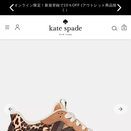
オンライン限定！新規登録で10％OFF (アウトレット商品除
ちら。
一部
く）
0