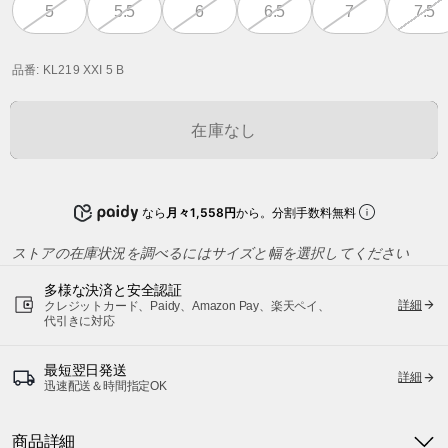
5
5.5
6
6.5
7
7.5
品番
: KL219 XXI 5 B
在庫なし
なら
月々1,558円
から。分割手数料無料
ストアの在庫状況を調べるにはサイズと幅を選択してください
多様な決済と安全認証
詳細
クレジットカード、Paidy、Amazon Pay、楽天ペイ、
代引きに対応
最短翌日発送
詳細
迅速配送＆時間指定OK
商品詳細