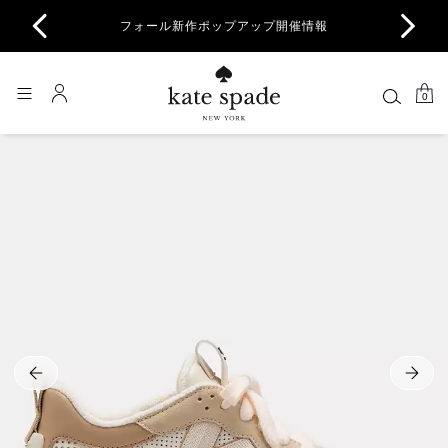
商品除
フォール新作ポップアップ開催情報
一部
0