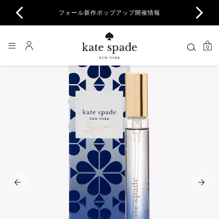
商品除
フォール新作ポップアップ開催情報
一部
0