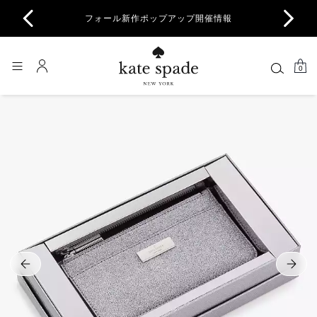
商品除
フォール新作ポップアップ開催情報
一部
0