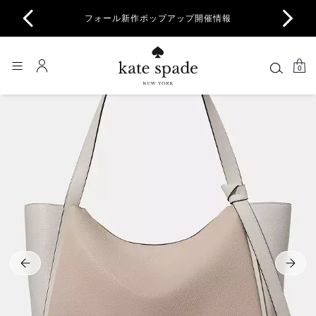
商品除
フォール新作ポップアップ開催情報
一部
0