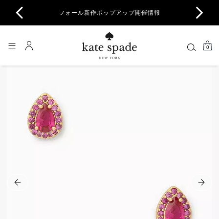
商品除
フォール新作ポップアップ開催情報
一部
0