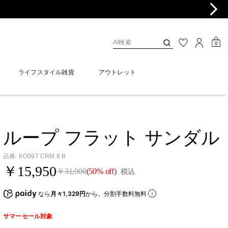
0
ライフスタイル雑貨
アウトレット
ループ フラット サンダル
品番
:
KO097 CRM 8 B
￥15,950
￥31,900
(50% off)
税込
なら
月々1,329円
から。分割手数料無料
サマーセール対象