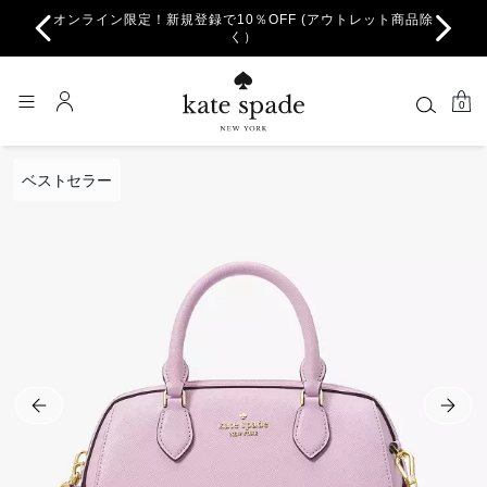
オンライン限定！新規登録で10％OFF (アウトレット商品除
ちら。
一部
く）
0
ベストセラー