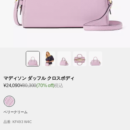
マディソン ダッフル クロスボディ
¥24,090
¥80,300
(70% off)
税込
ベリークリーム
品番
: KF493 W4C