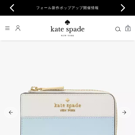
商品除
フォール新作ポップアップ開催情報
一部
0