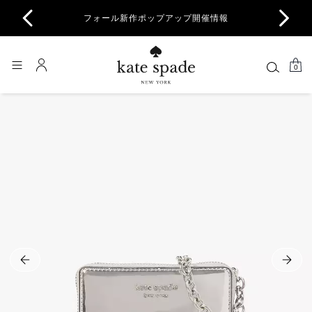
商品除
フォール新作ポップアップ開催情報
一部
0