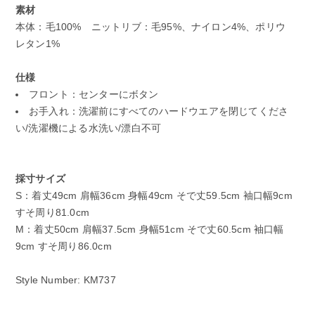
素材
本体：毛100% ニットリブ：毛95%、ナイロン4%、ポリウ
レタン1%
仕様
フロント：センターにボタン
お手入れ：洗濯前にすべてのハードウエアを閉じてくださ
い/洗濯機による水洗い/漂白不可
採寸サイズ
S：着丈49cm 肩幅36cm 身幅49cm そで丈59.5cm 袖口幅9cm
すそ周り81.0cm
M：着丈50cm 肩幅37.5cm 身幅51cm そで丈60.5cm 袖口幅
9cm すそ周り86.0cm
Style Number: KM737