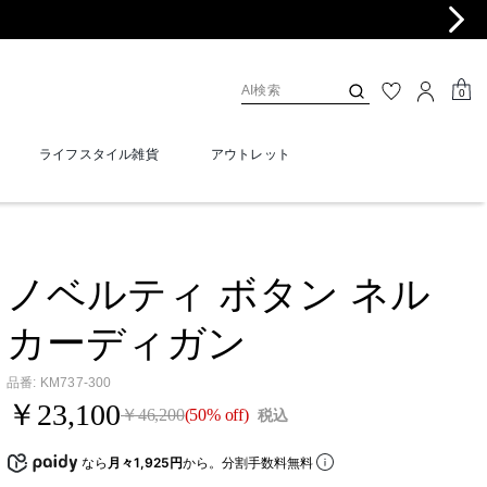
0
ライフスタイル雑貨
アウトレット
ノベルティ ボタン ネル
カーディガン
品番
:
KM737-300
￥23,100
￥46,200
(50% off)
税込
なら
月々1,925円
から。分割手数料無料