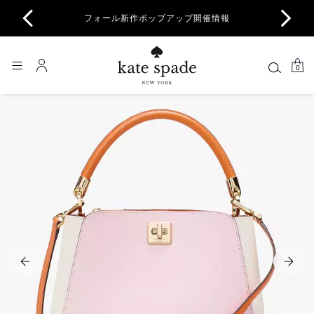
商品除
フォール新作ポップアップ開催情報
一部
0