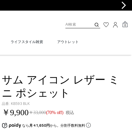
0
ライフスタイル雑貨
アウトレット
サム アイコン レザー ミ
ニ ポシェット
品番
:
KB593 BLK
￥9,900
￥33,000
(70% off)
税込
なら
月々1,650円
から。分割手数料無料