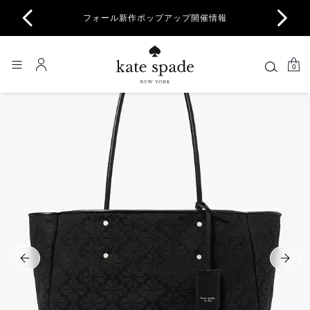
商品除
フォール新作ポップアップ開催情報
一部
0