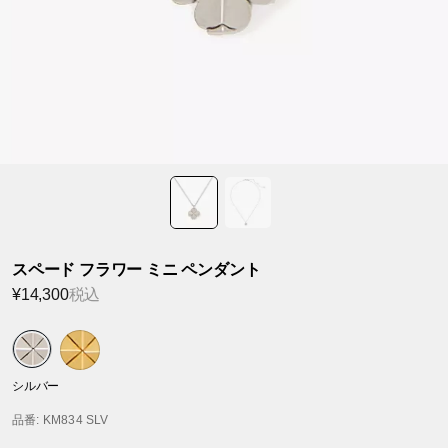
スペード フラワー ミニ ペンダント
¥14,300
税込
シルバー
品番
: KM834 SLV