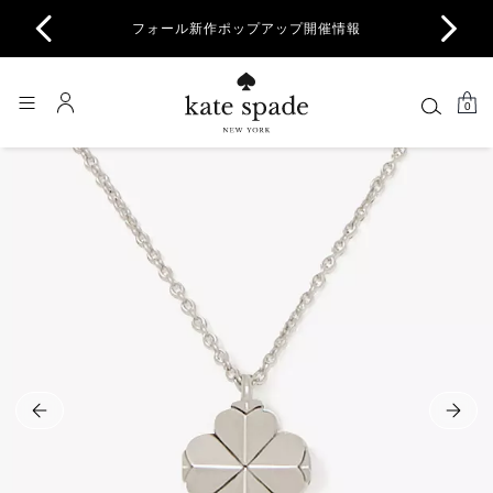
商品除
フォール新作ポップアップ開催情報
一部
0