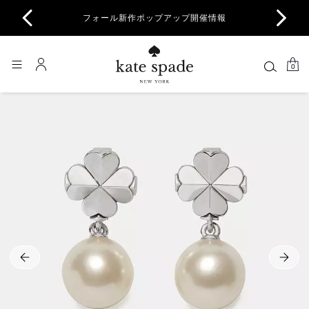
商品除
フォール新作ポップアップ開催情報
一部
0