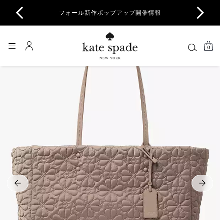
商品除
フォール新作ポップアップ開催情報
一部
0